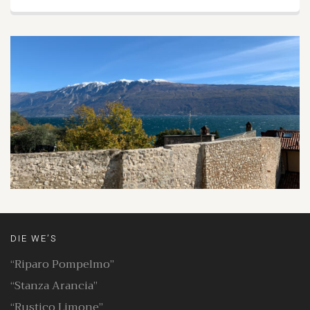
DIE WE’S
“Riparo Pompelmo”
“Stanza Arancia”
“Rustico Limone”